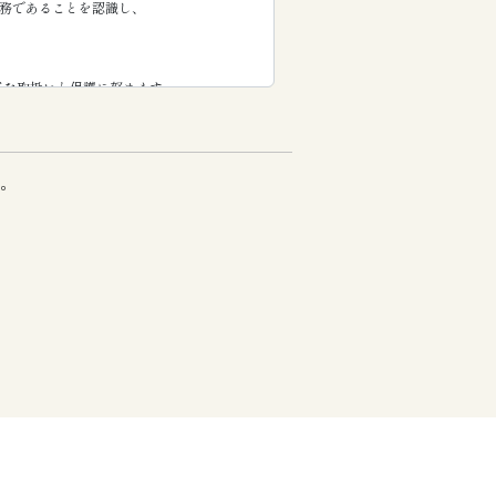
責務であることを認識し、
正な取扱いと保護に努めます。
明示等をさせていただき、ご本人の同意な
。
って行います。
履行、情報、サービスの提供。
者への提供。
電子メール等による営業活動及びマーケテイ
。
させていただきます。
同意を得ることが困難であるとき。
であって、ご本人の同意を得ることが困難で