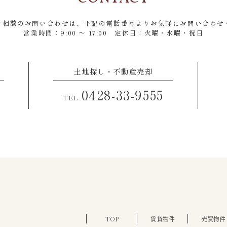
（5） 国の機関若しくは地方公共団体又はその委任を受けた者が法令の定める事
る場合であって、ご本人の同意を得ることにより当該事務の遂行に支障を及ぼす
ご相談のお問い合わせは、
（6） 新築請負契約等の場合、お名前、ご住所等の所要項目について、書面、郵
下記の電話番号よりお気軽にお問い合わせ
により、金融機関、司法書士、その他利用目的の達成に必要な範囲で第三者に提
営業時間：9:00 ～ 17:00
定休日：火曜・水曜・祝日
当社グループ会社にも提供されます。
（7） 新築物件販売等の場合、お名前、ご住所等の所要項目について、書面、郵
契約の相手方となる者、他の宅地建物取引業者、金融機関、その他利用目的の達
に提供されます。なお、ご本人からの申し出がありましたら、提供は停止いたし
土地探し・不動産売却
（8） 売買仲介等の場合、不動産情報、お名前、ご住所等の所要項目について、
メール、広告媒体等により、その利用目的の達成に必要な範囲で当社グループ会
0428-33-9555
らの申し出がありましたら、提供は停止いたします。
TEL.
*売買仲介等の場合に提供する第三者の例
1・ 契約の相手方となる者、その見込み客。
2・ 他の宅地建物取引業者。
3・ インターネット広告の掲載業者、不動産事業者団体。
4・ 指定流通機構（物件登録、成約通知及び同機構のデータを利用しての営業、
5・ 登記等に関する司法書士、土地家屋調査士。
6・ 融資等に関する金融機関。
7・ 不動産管理等に関する管理会社。
8・ 信用情報機関、不動産調査機関等。
5.利用目的の達成に必要な会社
有限会社シムラ
TOP
賃貸物件
売買物件