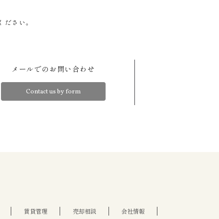
務を遂行することに対して協力する必要があ
おそれがあるとき。
便物、電話、インターネット、電子メール等
ください。
供されます。また、利用目的の達成に必要な
便物、電話、電子メール等により、ご本人の
成に必要な範囲で当社グループ会社他第三者
ます。
メールでのお問い合わせ
書面、郵便物、電話、インターネット、電子
社他第三者に提供されます。なお、ご本人か
Contact us by form
価格査定などの実施）。
賃貸管理
売却相談
会社情報