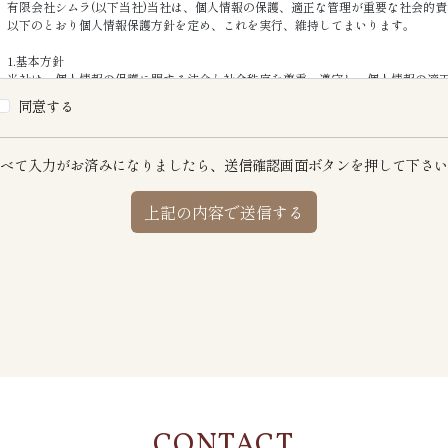
有限会社シムラ(以下当社)当社は、個人情報の保護、適正な管理が重要な社会的
以下のとおり個人情報保護方針を定め、これを実行、維持してまいります。
1.基本方針
当社は、個人情報の保護に関する法令と社会秩序を尊重・遵守し、個人情報の適
同意する
2.個人情報の取得、利用、提供
個人情報の取得は、適正な手段によって行うとともに、利用目的の公表、通知、
く、利用目的の範囲を超えた個人情報の取扱いはいたしません。
べて入力がお済みになりましたら、
送信確認画面ボタンを押して下さい
また、個人情報を第三者への提供・開示等する場合は、法令の定める手続きに則
3.個人情報の利用目的
（1） 不動産の売買、仲介、賃貸、建築請負契約、管理等の取引に関する契約の
（2） （1）の利用目的の達成に必要な範囲での、個人情報のグループ会社他第三
（3） 当社が取扱う新商品に関する情報、サービスの提供
（4） 上記の（1）、（3）の商品・情報・サービス提供のための郵便物、電話、
ング（アンケートのお願い等）活動。顧客動向分析または商品開発等の調査分析
（5） 情報、サービスの提供は、ご本人からの申し出がありましたら、取り止め
4.個人情報の第三者への提供
（1） ご本人の同意がある場合。
（2） 法令の規定に基づく場合。
（3） 人の生命、身体又は財産の保護のため必要がある場合であって、ご本人の
（4） 公衆衛生の向上又は児童の健全な育成の推進のために特に必要がある場合
CONTACT
あるとき。