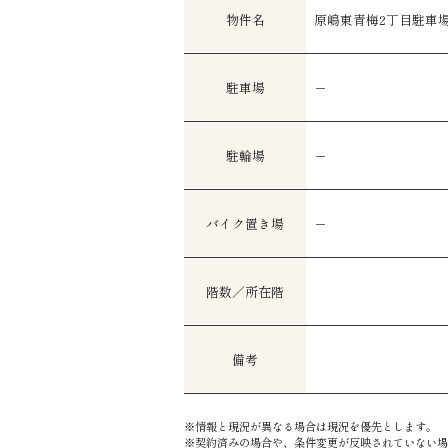
物件名
原嶋東青梅2丁目駐車
駐車場
－
駐輪場
－
バイク置き場
－
階数／所在階
備考
※情報と現況が異なる場合は現況を優先とします。
※契約済みの場合や、条件変更が反映されていない場