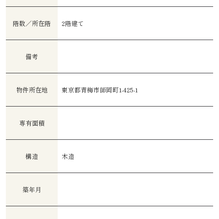
階数／所在階
2階建て
備考
物件所在地
東京都青梅市師岡町1-425-1
専有面積
構造
木造
築年月