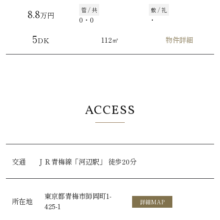
管 / 共
敷 / 礼
8.8
万円
0・0
・
5
112㎡
物件詳細
DK
ACCESS
交通
ＪＲ青梅線
「河辺駅」
徒歩20分
東京都青梅市師岡町1-
所在地
詳細MAP
425-1