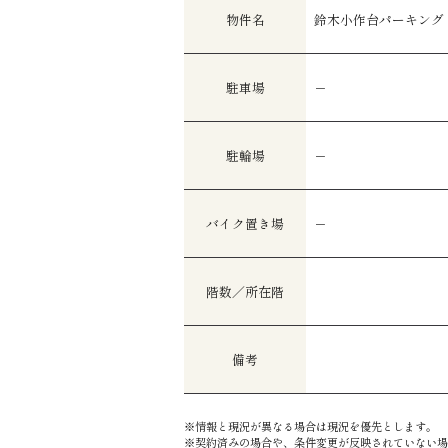
物件名
鈴木小作台パーキング
駐車場
－
駐輪場
－
バイク置き場
－
階数／所在階
備考
※情報と現況が異なる場合は現況を優先とします。
※契約済みの場合や、条件変更が反映されていない場